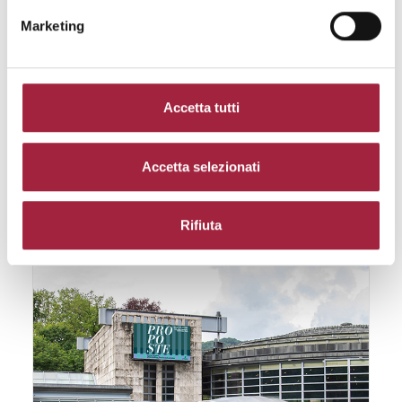
Marketing
HOSPITALITY EXCELLENCE AT VILLA ERBA
The Fair
,
Proposte
30 April 2026
Accetta tutti
READ MORE
Accetta selezionati
Rifiuta