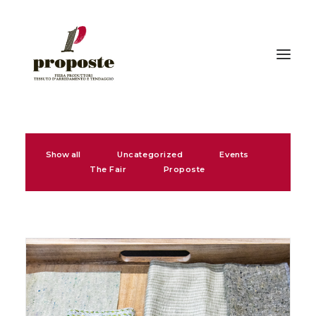
Home
Show all
Uncategorized
Events
The fair
The Fair
Proposte
Exhibitors
Visitors | How to reach us
Events
Gallery
Press
News