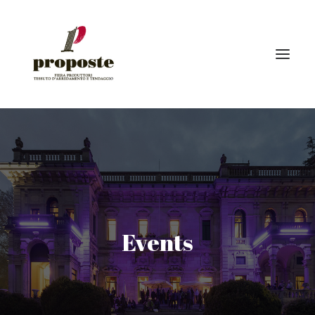
Home
The fair
Exhibitors
Visitors | How to reach us
Events
Events
Gallery
Press
News