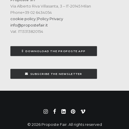
Via Alberto Riva Villasanta, 3 – IT-20145 Milan
Phone+39 02 6434054
cookie policy
|
Policy Privacy
info@propostefair.it
Vat: IT13313820154
DOWNOLOAD THE PROPOSTE APP
SUBSCRIBE THE NEWSLETTER
© 2026 Proposte Fair. All rights reserved