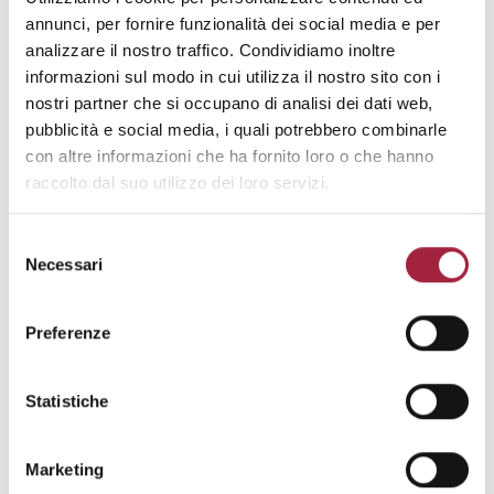
journey through various gourmet stations,
annunci, per fornire funzionalità dei social media e per
culminating in a live show-cooking of mini-Sicilian
analizzare il nostro traffico. Condividiamo inoltre
informazioni sul modo in cui utilizza il nostro sito con i
cannoli.
nostri partner che si occupano di analisi dei dati web,
The captivating sounds of
Kenn Bailey
, a
pubblicità e social media, i quali potrebbero combinarle
prominent British saxophonist and performer on
con altre informazioni che ha fornito loro o che hanno
raccolto dal suo utilizzo dei loro servizi.
the European soul scene, will offer a powerful
and elegant experience. Performing with his
quintet, Bailey will masterfully blend Funk, Nu-
Selezione
Necessari
Soul, and Jazz.
del
consenso
Preferenze
Statistiche
Marketing