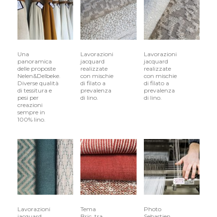
Una
Lavorazioni
Lavorazioni
panoramica
jacquard
jacquard
delle proposte
realizzate
realizzate
Nelen&Delbeke.
con mischie
con mischie
Diverse qualità
di filato a
di filato a
di tessitura e
prevalenza
prevalenza
pesi per
di lino.
di lino.
creazioni
sempre in
100% lino.
Lavorazioni
Tema
Photo
jacquard
Bric, tra
Sebastien