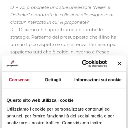
D. – Voi proponete uno stile universale “Nelen &
Delbeke” o adattate le collezioni alle esigenze di
ciascun mercato in cui vi proponete?
R. – Diciamo che applichiamo entrambe le
strategie. Partiamo dal presupposto che il lino ha
un suo tipico aspetto e consistenza. Per esempio
sappiamo tutti che è caldo in inverno e fresco
d’estate, che la sua mano si esalta soprattutto
con lavorazioni di tessitura evidenti. Perciò è
chiaro che il profilo delle nostre collezioni ha una
Consenso
Dettagli
Informazioni sui cookie
personalità unica e riconoscibile ovunque: Nelen
& Delbeke è un tessitore liniero, ed è così in tutto
il mondo. È altrettanto vero però che noi
Questo sito web utilizza i cookie
lavoriamo con grande attenzione sulle richieste
Utilizziamo i cookie per personalizzare contenuti ed
della clientela, siamo disponibili a realizzare
annunci, per fornire funzionalità dei social media e per
assolute personalizzazioni, anche su base
analizzare il nostro traffico. Condividiamo inoltre
esclusiva, delle collezioni prescelte e quindi, in