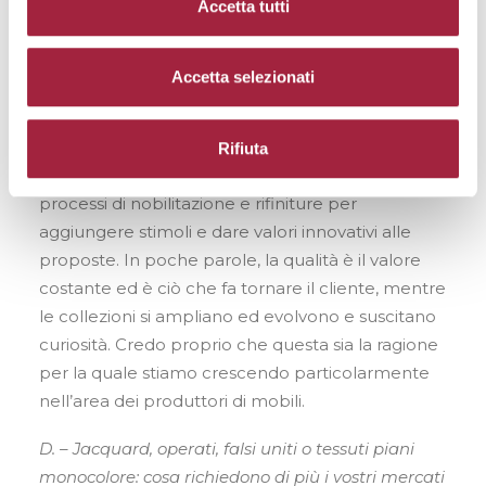
però non possiamo basarci solo sulla
Accetta tutti
conservazione della clientela, dobbiamo sempre
proporre innovazione per attrarre nuovi clienti e
Accetta selezionati
nuove generazioni. Ecco allora che la ricerca si
orienta a trovare nuovi filati – per esempio stiamo
facendo grande ricerca sulla testurizzazione e
Rifiuta
conseguenti lavorazioni di tessitura, – nuovi
processi di nobilitazione e rifiniture per
aggiungere stimoli e dare valori innovativi alle
proposte. In poche parole, la qualità è il valore
costante ed è ciò che fa tornare il cliente, mentre
le collezioni si ampliano ed evolvono e suscitano
curiosità. Credo proprio che questa sia la ragione
per la quale stiamo crescendo particolarmente
nell’area dei produttori di mobili.
D. – Jacquard, operati, falsi uniti o tessuti piani
monocolore: cosa richiedono di più i vostri mercati