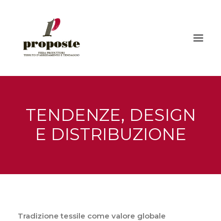
Home
TENDENZE, DESIGN
La fiera
E DISTRIBUZIONE
Espositori
Visitatori | Come raggiungerci
Eventi
Gallery
Stampa
Tradizione tessile come valore globale
News