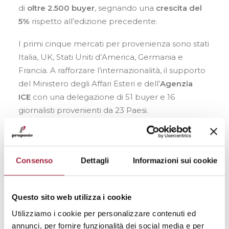
di
oltre 2.500 buyer
, segnando una
crescita del
5%
rispetto all’edizione precedente.
I primi cinque mercati per provenienza sono stati
Italia, UK, Stati Uniti d’America, Germania e
Francia. A rafforzare l’internazionalità, il supporto
del Ministero degli Affari Esteri e dell’
Agenzia
ICE
con una delegazione di 51 buyer e 16
giornalisti provenienti da 23 Paesi.
Questa edizione ha inoltre visto il debutto
dell’
INTERNI.Proposte Award 2026
e la
collaborazione con Cristina Celestino Studio per
Consenso
Dettagli
Informazioni sui cookie
la progettazione delle aree comuni.
Questo sito web utilizza i cookie
Utilizziamo i cookie per personalizzare contenuti ed
annunci, per fornire funzionalità dei social media e per