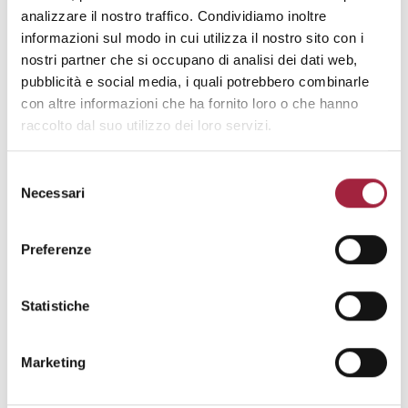
analizzare il nostro traffico. Condividiamo inoltre
informazioni sul modo in cui utilizza il nostro sito con i
nostri partner che si occupano di analisi dei dati web,
pubblicità e social media, i quali potrebbero combinarle
con altre informazioni che ha fornito loro o che hanno
raccolto dal suo utilizzo dei loro servizi.
Selezione
Arrivederci al 2027
Necessari
del
consenso
La 33ª edizione si chiude con una visione chiara
Preferenze
per il futuro: un ecosistema dove tessuto, design,
ricerca e accoglienza dialogano strettamente,
mantenendo al centro il valore della qualità
Statistiche
manifatturiera.
Marketing
Vi diamo appuntamento per il prossimo
anno:
Proposte tornerà a Villa Erba dal 4 al 6