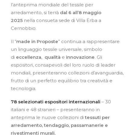
l’anteprima mondiale del tessile per
Contatti
arredamento, si terrà
dal
6 all’8 maggio
IT
2025
nella consueta sede di Villa Erba a
Cernobbio.
EN
Il “
made in Proposte
” continua a rappresentare
un linguaggio tessile universale, simbolo
di
eccellenza
,
qualità
e
innovazione
. Gli
Ricerca
espositori, consapevoli del loro ruolo di leader
mondiali, presenteranno collezioni d’avanguardia,
frutto di un perfetto equilibrio tra creatività e
tecnologia.
78 selezionati espositori internazionali
– 30
italiani e 48 stranieri – presenteranno in
anteprima le nuove collezioni di
tessuti per
arredamento, tendaggio, passamanerie e
rivestimenti murali.