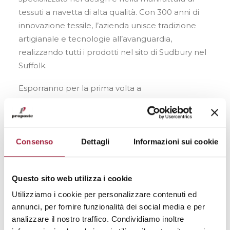
tessuti a navetta di alta qualità. Con 300 anni di
innovazione tessile, l’azienda unisce tradizione
artigianale e tecnologie all’avanguardia,
realizzando tutti i prodotti nel sito di Sudbury nel
Suffolk.
Esporranno per la prima volta a
Proposte:
Tessitura Enrico Sironi
(IT) storica
azienda tessile italiana, attiva dal 1892, che
produce tessuti di alta qualità, specializzandosi in
lino per arredamento, tappezzeria e
Consenso
Dettagli
Informazioni sui cookie
decorazione. L’azienda, a conduzione familiare da
sei generazioni, offre soluzioni su misura e
Questo sito web utilizza i cookie
personalizzate, vantando la certificazione
Masters of Linen®.
Tavelmo
(BE) un’azienda
Utilizziamo i cookie per personalizzare contenuti ed
annunci, per fornire funzionalità dei social media e per
tessile belga verticalmente integrata,
analizzare il nostro traffico. Condividiamo inoltre
specializzata in tessuti di qualità, con una