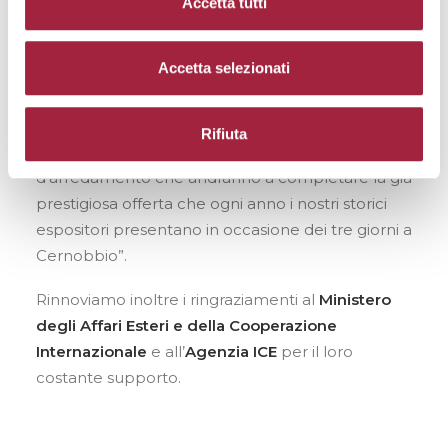
Accetta tutti
importanti rientri, rappresenta un’ulteriore
conferma del pregio e dell’attrattiva di Proposte”
Accetta selezionati
commenta Massimo Mosiello, Direttore della
Fiera. “La loro presenza arricchirà l’offerta della
manifestazione, portando nuove prospettive e
Rifiuta
soluzioni innovative nel mondo del tessile
d’arredamento che andranno a completare la già
prestigiosa offerta che ogni anno i nostri storici
espositori presentano in occasione dei tre giorni a
Cernobbio”.
Rinnoviamo inoltre i ringraziamenti al
Ministero
degli Affari Esteri e della Cooperazione
Internazionale
e all’
Agenzia ICE
per il loro
costante supporto.