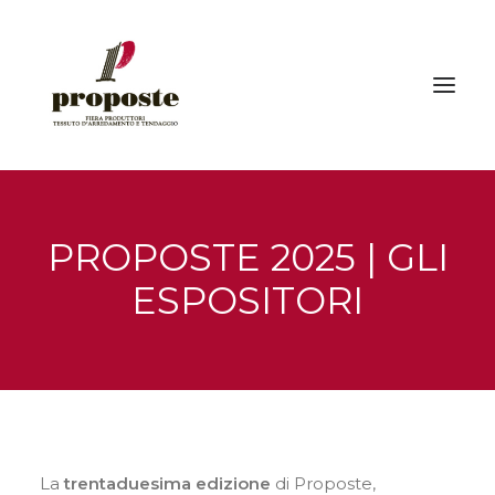
Home
PROPOSTE 2025 | GLI
La fiera
ESPOSITORI
Espositori
Visitatori | Come raggiungerci
Eventi
Gallery
Stampa
La
trentaduesima edizione
di Proposte,
News