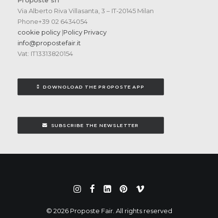
Proposte srl
Via Alberto Riva Villasanta, 3 – IT-20145 Milan
Phone+39 02 6434054
cookie policy
|
Policy Privacy
info@propostefair.it
Vat: IT13313820154
DOWNOLOAD THE PROPOSTE APP
SUBSCRIBE THE NEWSLETTER
© 2026 Proposte Fair. All rights reserved