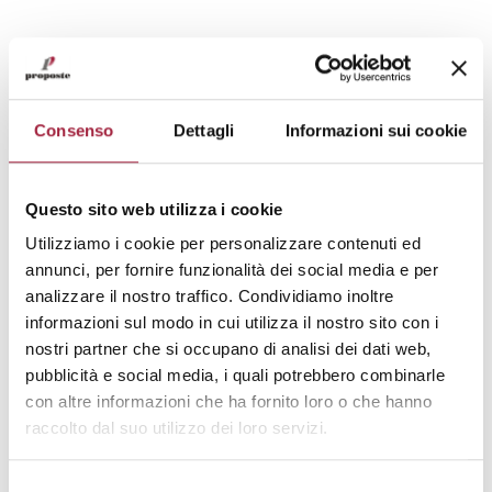
ADDRESS
: KALKHOEVESTRAAT 30 BOX
0.1 – 8790 WAREGEM (BE)
TELEPHONE
: +32460975545
Consenso
Dettagli
Informazioni sui cookie
WEBSITE
:
www.tessutica.com
REFERENCE MARKET
: Residential,
Contract
Questo sito web utilizza i cookie
CATEGORY OF THE COLLECTIONS
:
High end, Medium end
Utilizziamo i cookie per personalizzare contenuti ed
BY PRODUCT
: Outdoor, Furnishings
annunci, per fornire funzionalità dei social media e per
(Printed, Dobbies, Jacquard, Fire-
analizzare il nostro traffico. Condividiamo inoltre
retardant)
informazioni sul modo in cui utilizza il nostro sito con i
nostri partner che si occupano di analisi dei dati web,
pubblicità e social media, i quali potrebbero combinarle
con altre informazioni che ha fornito loro o che hanno
ALA LARIO – STAND 25
raccolto dal suo utilizzo dei loro servizi.
Selezione