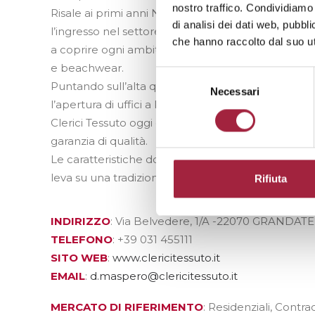
nostro traffico. Condividiamo 
Risale ai primi anni Novanta una nuova diversifica
di analisi dei dati web, pubbl
l’ingresso nel settore dell’accessorio maschile e 
che hanno raccolto dal suo uti
a coprire ogni ambito commerciale: abbigliamento
e beachwear.
Selezione
Puntando sull’alta qualità del made in Italy venn
del
Necessari
l’apertura di uffici a Parigi e a New York.
consenso
Clerici Tessuto oggi è un gruppo leader riconosciut
garanzia di qualità.
Le caratteristiche dominanti della sua produzione 
leva su una tradizione tessile ormai consolidata, 
Rifiuta
INDIRIZZO
: Via Belvedere, 1/A -22070 GRANDATE
TELEFONO
: +39 031 455111
SITO WEB
:
www.clericitessuto.it
EMAIL
:
d.maspero@clericitessuto.it
MERCATO DI RIFERIMENTO
: Residenziali, Contra