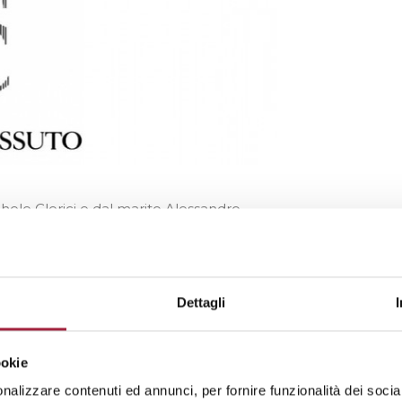
hele Clerici e dal marito Alessandro
essuti di seta e affini e dal 1937
e nello stabilimento di Grandate (Como).
essuto conobbe una fase di successo e di
ne rappresentata da Alessandro Tessuto,
Dettagli
nda è riuscita a diversificare il suo
ookie
ione negli articoli tinti in filo e jacquard
nalizzare contenuti ed annunci, per fornire funzionalità dei socia