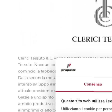
Clerici Tessuto & C. venne fondata nel 1922 da Rac
Tessuto. Nacque come azienda per il commercio di t
cominciò la fabbricazione dei tessuti direttament
Dalla seconda metà degli anni Settanta, Clerici T
intenso sviluppo alimentati dalla terza generazio
Consenso
attuale presidente della società.
Grazie a uno spirito imprenditoriale dinamico, l’azie
Questo sito web utilizza i c
ambito produttivo, allargando la storica specializzaz
Utilizziamo i cookie per perso
all’imprimé di alto contenuto estetico.