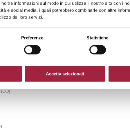
inoltre informazioni sul modo in cui utilizza il nostro sito con i 
zione dei prodotti commercializzati, con
icità e social media, i quali potrebbero combinarle con altre inform
dell’arredamento, portando così l’azienda
lizzo dei loro servizi.
, cravatte, foulard, arredamento, intimo
ero incrementate le esportazioni tramite
Preferenze
Statistiche
o a livello internazionale per prestigio e
sono l’esperienza e la ricerca: facendo
punta su innovazione e sviluppo.
Accetta selezionati
 (CO)
ct