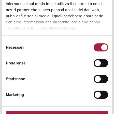
informazioni sul modo in cui utilizza il nostro sito con i
Creazioni uniche, Lusso, Alta gamma,
nostri partner che si occupano di analisi dei dati web,
Media gamma
pubblicità e social media, i quali potrebbero combinarle
PER PRODOTTO
: Tessuti per
con altre informazioni che ha fornito loro o che hanno
arredamento (Licci, Jacquard, Ignifughi),
raccolto dal suo utilizzo dei loro servizi.
Tendaggi (Licci, Jacquard, Ricamati,
Ignifughi), Outdoor
Selezione
Necessari
del
consenso
Preferenze
ALA LARIO – STAND 03
Statistiche
Marketing