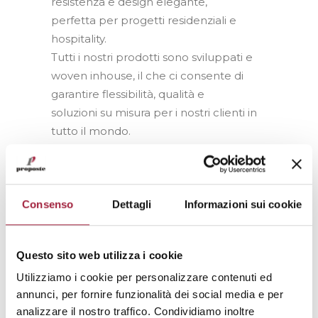
resistenza e design elegante,
perfetta per progetti residenziali e
hospitality.
Tutti i nostri prodotti sono sviluppati e
woven inhouse, il che ci consente di
garantire flessibilità, qualità e
soluzioni su misura per i nostri clienti in
tutto il mondo.
INDIRIZZO
: INDUSTRIEZONE 17 – 9770
KRUISEM (BE)
Consenso
Dettagli
Informazioni sui cookie
TELEFONO
: +32 9 2281081
SITO WEB
:
www.nelen-delbeke.be
EMAIL
:
info@nelen-delbeke.be
Questo sito web utilizza i cookie
MERCATO DI RIFERIMENTO
:
Utilizziamo i cookie per personalizzare contenuti ed
Residenziali, Contract
annunci, per fornire funzionalità dei social media e per
CATEGORIA DELLE COLLEZIONI
:
analizzare il nostro traffico. Condividiamo inoltre