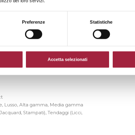
lizzo dei loro servizi.
a nobilitazione di tessuti naturali per
Preferenze
Statistiche
rchi nel mondo.
Accetta selezionati
ASNIGO (BG)
ct
che, Lusso, Alta gamma, Media gamma
 Jacquard, Stampati), Tendaggi (Licci,