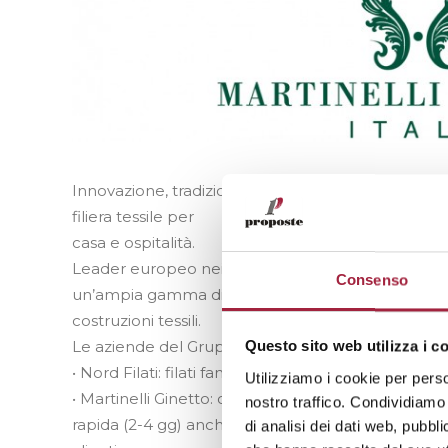
Innovazione, tradizione e qualità: il Gruppo Martinel
filiera tessile per
casa e ospitalità.
Leader europeo nei tessuti jacquard e uniti in dopp
Consenso
un’ampia gamma di
costruzioni tessili.
Le aziende del Gruppo:
Questo sito web utilizza i c
• Nord Filati: filati fantasia, ciniglia e lana cardata.
Utilizziamo i cookie per perso
• Martinelli Ginetto: collezione IPRONTI con oltr
nostro traffico. Condividiamo 
rapida (2-4 gg) anche via e-shop, e proposte esclu
di analisi dei dati web, pubbl