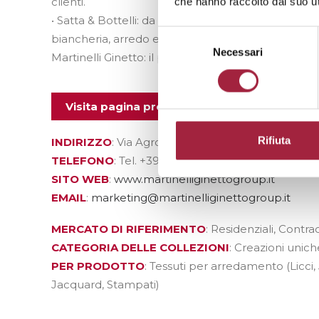
clienti.
che hanno raccolto dal suo uti
• Satta & Bottelli: da oltre 100 anni specialista nell
Selezione
biancheria, arredo e ospitalità.
del
Necessari
Martinelli Ginetto: il partner scelto dai grandi ma
consenso
Visita pagina prodotti
Rifiuta
INDIRIZZO
: Via Agro del Castello, 38 IT-24020 C
TELEFONO
: Tel. +39 035 725011
SITO WEB
:
www.martinelliginettogroup.it
EMAIL
:
marketing@martinelliginettogroup.it
MERCATO DI RIFERIMENTO
: Residenziali, Contra
CATEGORIA DELLE COLLEZIONI
: Creazioni uni
PER PRODOTTO
: Tessuti per arredamento (Licci,
Jacquard, Stampati)