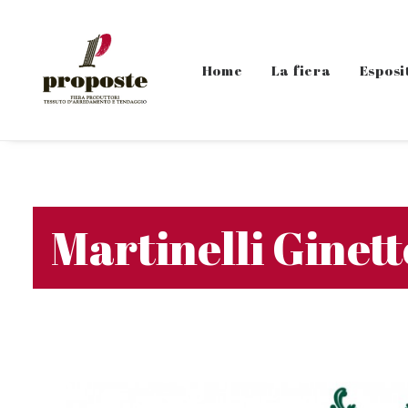
Home
La fiera
Esposi
Martinelli Ginett