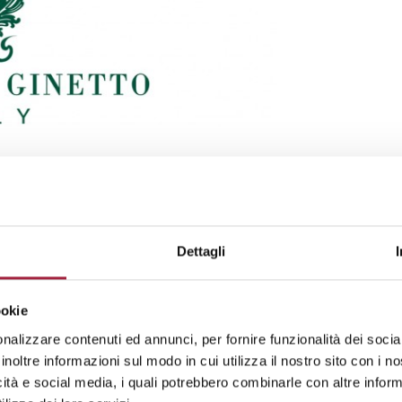
li Ginetto è il partner di fiducia nella
ia altezza, offre soluzioni creative e
Dettagli
ookie
nalizzare contenuti ed annunci, per fornire funzionalità dei socia
e 2.000 tessuti a magazzino, consegna
inoltre informazioni sul modo in cui utilizza il nostro sito con i 
sive sviluppate con i team creativi dei
icità e social media, i quali potrebbero combinarle con altre inform