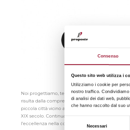
Consenso
Questo sito web utilizza i c
Utilizziamo i cookie per perso
nostro traffico. Condividiamo 
Noi progettiamo, tessiamo, tingiamo, finiamo. In 
di analisi dei dati web, pubbl
risulta dalla comprensione di ogni aspetto dei tessu
che hanno raccolto dal suo uti
piccola città vicino a Barcellona e sede di una pro
XIX secolo. Continua ad essere un luogo di rispett
Selezione
l’eccellenza nella coltivazione di tecnologie sosteni
del
Necessari