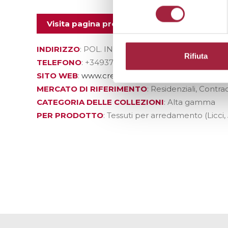
consenso
Visita pagina prodotti
INDIRIZZO
: POL. IND. SANTA MARGARITA, C/LLO
Rifiuta
TELEFONO
: +34937841155
SITO WEB
:
www.crevin.com
MERCATO DI RIFERIMENTO
: Residenziali, Contra
CATEGORIA DELLE COLLEZIONI
: Alta gamma
PER PRODOTTO
: Tessuti per arredamento (Licci,