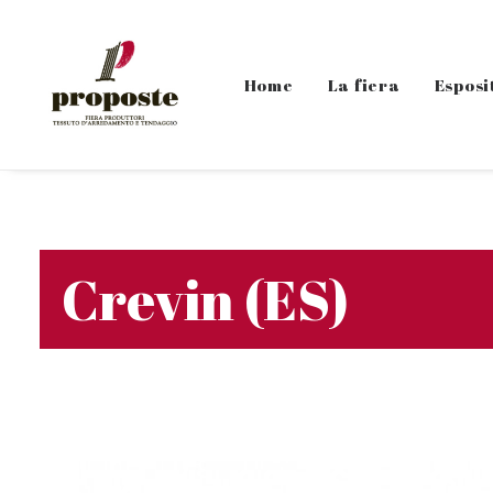
Home
La fiera
Esposi
Crevin (ES)