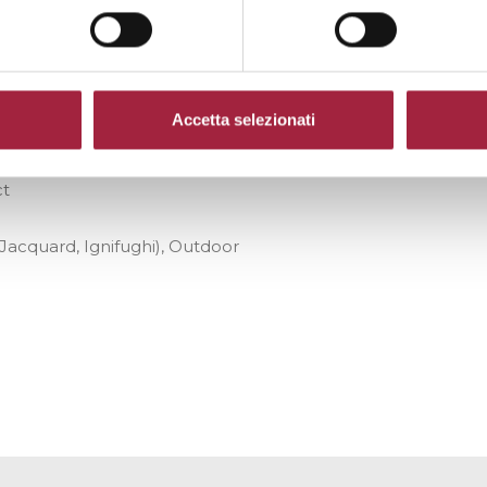
BREGAT, 21 08223 TERRASSA (ES)
Accetta selezionati
ct
 Jacquard, Ignifughi), Outdoor