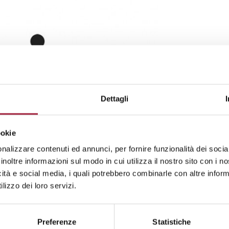
Dettagli
ookie
nalizzare contenuti ed annunci, per fornire funzionalità dei socia
inoltre informazioni sul modo in cui utilizza il nostro sito con i 
breve, creiamo. La nostra esperienza
icità e social media, i quali potrebbero combinarle con altre inform
ti. Siamo nati e cresciuti a Terrassa, una
lizzo dei loro servizi.
duzione tessile innovativa dalla fine del
o per la tradizione, le persone e
bili.
Preferenze
Statistiche