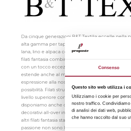
Da cinque generazioni B&T Textilia eccelle nella pr
alta gamma per tappezzeria e decorazione d’intern
lana, lino e alpaca conferisce alla gamma di tessut
filati fantasia combinati con le nostre possibilità 
con un tocco eccezionale. Facciamo parte di Master
Consenso
estende anche al mondo outdoor. La stessa passione
espressione alla nostra collezione outdoor dove po
Questo sito web utilizza i c
possibilità. Filati strutturati e finissaggi adeguati
Utilizziamo i cookie per perso
livello superiore con prestazioni elevate. Essendo l
nostro traffico. Condividiamo 
disponiamo anche di un’eccezionale collezione di pl
di analisi dei dati web, pubbl
decorativi all-over in diversi materiali e dimensioni.
che hanno raccolto dal suo uti
altri filati fantasia stanno portando una nuova vers
passione non sono limitate dalle dimensioni, tutti i 
Selezione