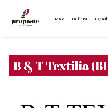
Home
La fiera
Esposi
B & T Textilia (B