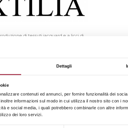
oduzione di tessuti jacquard e a licci di
i. L’uso intensivo di fibre come cotone,
i un aspetto molto naturale. L’utilizzo di
di finissaggio creano un prodotto unico
s of Linen. La nostra artigianalità ora si
Dettagli
 per i filati e creatività sta dando
ssiamo offrirvi un’ampia varietà di
ookie
 portano la nostra collezione outdoor a un
nalizzare contenuti ed annunci, per fornire funzionalità dei socia
eader nella tessitura degli arazzi,
inoltre informazioni sul modo in cui utilizza il nostro sito con i 
aid, cuscini, tessuti da parati e tessuti
icità e social media, i quali potrebbero combinarle con altre inform
 Disegni unici e l’uso di lana, bouclé e
lizzo dei loro servizi.
ione dell’arazzo. Questa creatività e
nostri telai hanno i disegni in tutta