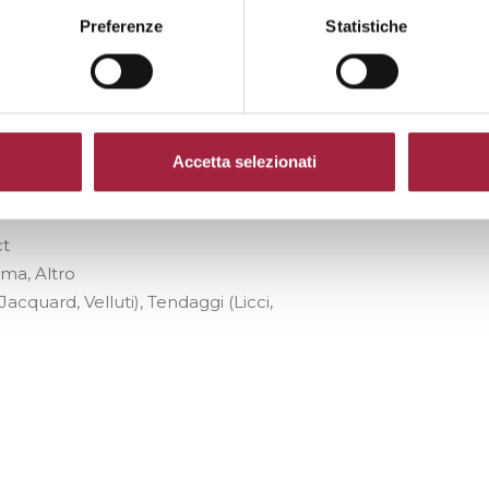
Preferenze
Statistiche
 in ogni aspetto del nostro settore.
 (BE)
Accetta selezionati
ct
mma, Altro
Jacquard, Velluti), Tendaggi (Licci,