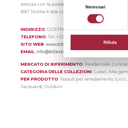
altezza con la possibilità di arrivare fino a 3 metri.
del
Necessari
B&T Textilia è alla continua ricerca dell’eccellenza
consenso
INDIRIZZO
: OOSTMOER 10 – 9950 WAARSCHOOT
TELEFONO
: Tel. +32 9 3773701
Rifiuta
SITO WEB
:
www.bttextilia.com
EMAIL
:
info@bttextilia.com
MERCATO DI RIFERIMENTO
: Residenziali, Contra
CATEGORIA DELLE COLLEZIONI
: Lusso, Alta ga
PER PRODOTTO
: Tessuti per arredamento (Licci, 
Jacquard), Outdoor