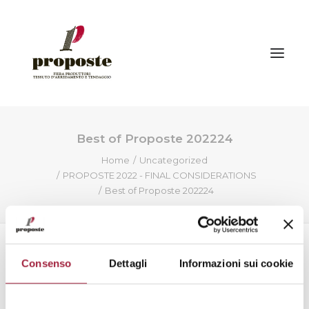
Best of Proposte 202224
Home
Home
Uncategorized
The fair
PROPOSTE 2022 - FINAL CONSIDERATIONS
Exhibitors
Best of Proposte 202224
Visitors | How to reach us
Events
Gallery
Consenso
Dettagli
Informazioni sui cookie
Press
News