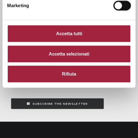
Marketing
Proposte srl
Via Alberto Riva Villasanta, 3 – IT-20145 Milan
Accetta tutti
Phone+39 02 6434054
cookie policy
|
Policy Privacy
info@propostefair.it
Accetta selezionati
Vat: IT13313820154
Rifiuta
DOWNOLOAD THE PROPOSTE APP
SUBSCRIBE THE NEWSLETTER