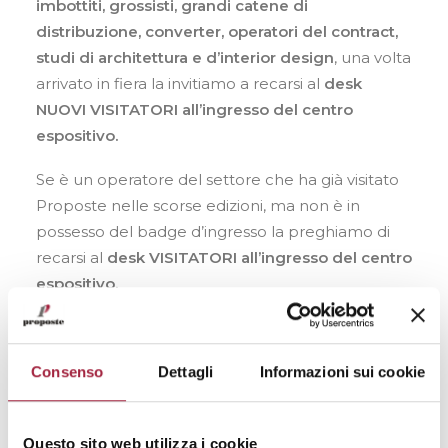
imbottiti, grossisti, grandi catene di
distribuzione, converter, operatori del contract,
Contatti
studi di architettura e d’interior design
, una volta
IT
arrivato in fiera la invitiamo a recarsi al
desk
EN
NUOVI VISITATORI all’ingresso del centro
espositivo.
Se è un operatore del settore che ha già visitato
Proposte nelle scorse edizioni, ma non è in
Ricerca
possesso del badge d’ingresso la preghiamo di
recarsi al
desk VISITATORI
all’ingresso del centro
espositivo.
Ricordiamo che:
Gli Agenti
degli espositori
possono ritirare il
Consenso
Dettagli
Informazioni sui cookie
proprio e-badge al
desk AGENTI.
I Giornalisti possono ritirare il proprio e-badge al
Questo sito web utilizza i cookie