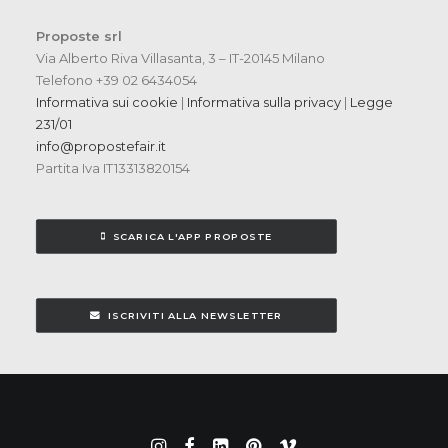
Proposte srl
Via Alberto Riva Villasanta, 3 – IT-20145 Milano
Telefono +39 02 6434054
Informativa sui cookie
|
Informativa sulla privacy
|
Legge
231/01
info@propostefair.it
Partita Iva IT13313820154
SCARICA L'APP PROPOSTE
ISCRIVITI ALLA NEWSLETTER