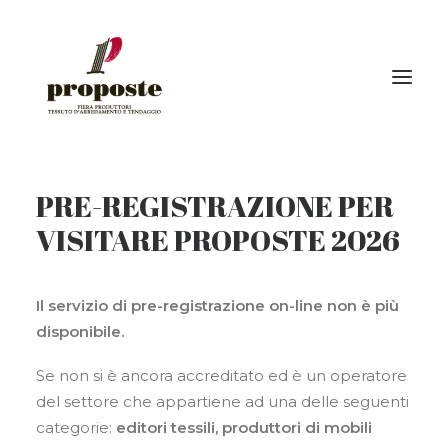
PRE-REGISTRAZIONE PER
Home
VISITARE PROPOSTE 2026
La fiera
Espositori
Il servizio di pre-registrazione on-line non è più
Visitatori | Come raggiungerci
disponibile.
Eventi
Se non si è ancora accreditato ed è un operatore
Gallery
del settore che appartiene ad una delle seguenti
Stampa
categorie:
editori tessili, produttori di mobili
News