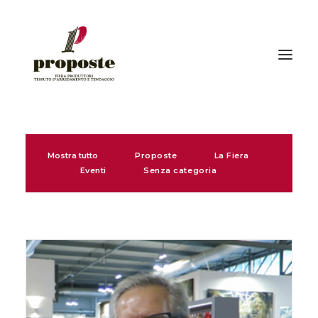
Home
Mostra tutto
Proposte
La Fiera
La fiera
Eventi
Senza categoria
Espositori
Visitatori | Come raggiungerci
Eventi
Gallery
Stampa
News